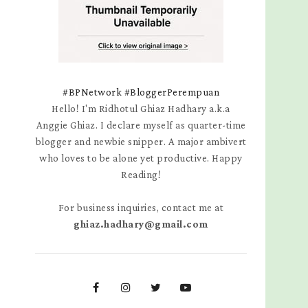
#BPNetwork
#BloggerPerempuan
Hello! I'm Ridhotul Ghiaz Hadhary a.k.a
Anggie Ghiaz. I declare myself as quarter-time
blogger and newbie snipper. A major ambivert
who loves to be alone yet productive. Happy
Reading!
For business inquiries, contact me at
ghiaz.hadhary@gmail.com