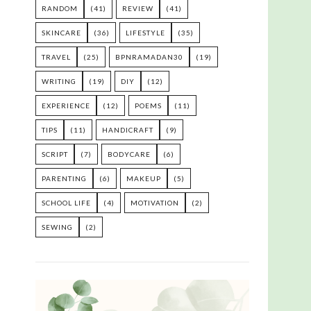
RANDOM
(41)
REVIEW
(41)
SKINCARE
(36)
LIFESTYLE
(35)
TRAVEL
(25)
BPNRAMADAN30
(19)
WRITING
(19)
DIY
(12)
EXPERIENCE
(12)
POEMS
(11)
TIPS
(11)
HANDICRAFT
(9)
SCRIPT
(7)
BODYCARE
(6)
PARENTING
(6)
MAKEUP
(5)
SCHOOL LIFE
(4)
MOTIVATION
(2)
SEWING
(2)