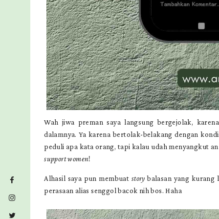
Wah jiwa preman saya langsung bergejolak, karen
dalamnya. Ya karena bertolak-belakang dengan kondisi
peduli apa kata orang, tapi kalau udah menyangkut a
support women
!
Alhasil saya pun membuat
story
balasan yang kurang l
perasaan alias senggol bacok nih bos. Haha