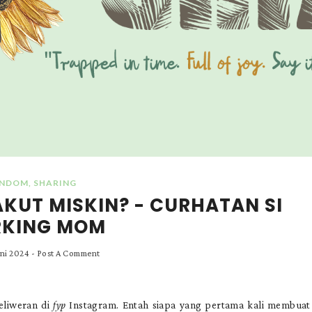
NDOM
,
SHARING
KUT MISKIN? - CURHATAN SI
KING MOM
uni 2024
-
Post A Comment
eliweran di
fyp
Instagram. Entah siapa yang pertama kali membuat