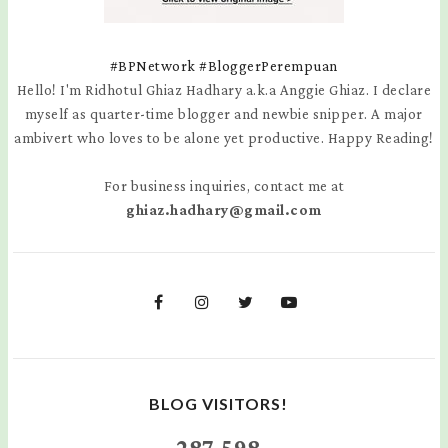
#BPNetwork
#BloggerPerempuan
Hello! I'm Ridhotul Ghiaz Hadhary a.k.a Anggie Ghiaz. I declare
myself as quarter-time blogger and newbie snipper. A major
ambivert who loves to be alone yet productive. Happy Reading!
For business inquiries, contact me at
ghiaz.hadhary@gmail.com
BLOG VISITORS!
287,598