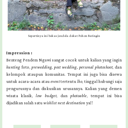
Sepertinya ini bekas jendela dekat Pohon Beringin
Impression :
Benteng Pendem Ngawi sangat cocok untuk kalian yang ingin
hunting
foto,
prewedding, post wedding,
personal photoshoot
,
dan
kelompok ataupun komunitas. Tempat ini juga bisa disewa
untuk acara-acara atau
event
tertentu
lho
, tinggal hubungi saja
pengurusnya dan diskusikan urusannya. Kalian yang demen
wisata klasik,
low budget
, dan
photoable
, tempat ini bisa
dijadikan salah satu
wishlist next destination
ya!!