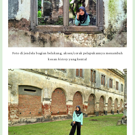
Foto di jendela bagian belakang, aksen/corak pelapukannya menambah
kesan
history
yang kental