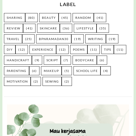
LABEL
SHARING
(80)
BEAUTY
(45)
RANDOM
(41)
REVIEW
(41)
SKINCARE
(36)
LIFESTYLE
(35)
TRAVEL
(25)
BPNRAMADAN30
(19)
WRITING
(19)
DIY
(12)
EXPERIENCE
(12)
POEMS
(11)
TIPS
(11)
HANDICRAFT
(9)
SCRIPT
(7)
BODYCARE
(6)
PARENTING
(6)
MAKEUP
(5)
SCHOOL LIFE
(4)
MOTIVATION
(2)
SEWING
(2)