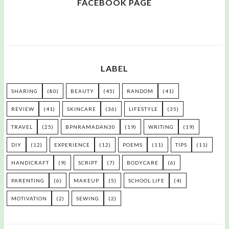
FACEBOOK PAGE
LABEL
SHARING
(80)
BEAUTY
(45)
RANDOM
(41)
REVIEW
(41)
SKINCARE
(36)
LIFESTYLE
(35)
TRAVEL
(25)
BPNRAMADAN30
(19)
WRITING
(19)
DIY
(12)
EXPERIENCE
(12)
POEMS
(11)
TIPS
(11)
HANDICRAFT
(9)
SCRIPT
(7)
BODYCARE
(6)
PARENTING
(6)
MAKEUP
(5)
SCHOOL LIFE
(4)
MOTIVATION
(2)
SEWING
(2)