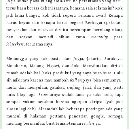
Jogja sudah pada hilang satu-satu ke perantauan yang baru,
terus baru kerasa deh ini saatnya, kemana saja selama ini? Kok
jadi lama banget, kok tidak seperti rencana awal? Kenapa
harus begini dan kenapa harus begitu? Berbagai spekulasi,
penyesalan dan motivasi diri itu bercampur, berulang-ulang
dan seakan menjadi siklus rutin
mentality
para
jobseekers,
terutama saya!
Menunggu yang tak pasti, dari Jogja, Jakarta, Surabaya,
Mojokerto, Malang, Ngawi, dan Solo. Menyibukkan diri di
rumah adalah hal (sok) produktif yang saya buat-buat. Dulu
sih mikirnya karena mau nambah
skill
supaya 'bisa semuanya',
mulai dari menyulam, gambar,
crafting
, jahit, dan yang pasti
nulis blog juga. Sebenarnya sudah lama ya suka nulis, tapi
sempat vakum setahun karena ngerjain skripsi (yah jadi
alasan lagi deh). Alhamdulillah, beberapa postingan ada yang
muncul di halaman pertama pencarian google, semoga
memang bermanfaat buat teman-teman
readers
ya.