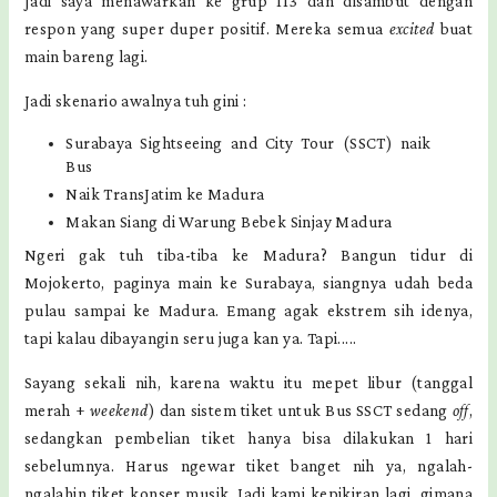
Jadi saya menawarkan ke grup 113 dan disambut dengan
respon yang super duper positif. Mereka semua
excited
buat
main bareng lagi.
Jadi skenario awalnya tuh gini :
Surabaya Sightseeing and City Tour (SSCT) naik
Bus
Naik TransJatim ke Madura
Makan Siang di Warung Bebek Sinjay Madura
Ngeri gak tuh tiba-tiba ke Madura? Bangun tidur di
Mojokerto, paginya main ke Surabaya, siangnya udah beda
pulau sampai ke Madura. Emang agak ekstrem sih idenya,
tapi kalau dibayangin seru juga kan ya. Tapi.....
Sayang sekali nih, karena waktu itu mepet libur (tanggal
merah +
weekend
) dan sistem tiket untuk Bus SSCT sedang
off
,
sedangkan pembelian tiket hanya bisa dilakukan 1 hari
sebelumnya. Harus ngewar tiket banget nih ya, ngalah-
ngalahin tiket konser musik. Jadi kami kepikiran lagi, gimana