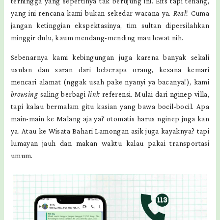
terhingga yang sepertinya tak berujung ini. Eits tapi tenang,
yang ini rencana kami bukan sekedar wacana ya.
Real
! Cuma
jangan ketinggian ekspektasinya, tim sultan dipersilahkan
minggir dulu, kaum mendang-mending mau lewat nih.
Sebenarnya kami kebingungan juga karena banyak sekali
usulan dan saran dari beberapa orang, kesana kemari
mencari alamat (nggak usah pake nyanyi ya bacanya!), kami
browsing
saling berbagi
link
referensi. Mulai dari nginep villa,
tapi kalau bermalam gitu kasian yang bawa bocil-bocil. Apa
main-main ke Malang aja ya? otomatis harus nginep juga kan
ya. Atau ke Wisata Bahari Lamongan asik juga kayaknya? tapi
lumayan jauh dan makan waktu kalau pakai transportasi
umum.