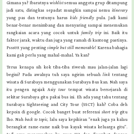
Gimana ya? Ibaratnya
wishlist
semua anggota grup ditampung
jadi satu, diringkas sepadat mungkin sampai nemu
itinerary
yang pas dan tentunya harus
kids friendly
pula. Jadi kami
benar-benar menimbang dan menyaring sampai menemukan
rangkaian acara yang cocok untuk
family trip
ini. Baik itu
faktor jarak, waktu dan juga yang ramah di kantong pastinya.
Psssttt yang penting
simple but still memorable
! Karena bahagia
kami gak perlu yang mahal-mahal. Ya kan?
Terus kenapa sih kok tiba-tiba riweuh mau jalan-jalan lagi
begini? Pada awalnya tuh saya ngirim sebuah
link
tentang
wisata di Surabaya menggunakan Surabaya Bus kan. Nah saya
itu pengen ngajak Asiy
tour
tempat wisata bersejarah di
sekitar Surabaya gitu pakai bus ini. Eh ada yang tahu tentang
Surabaya Sightseeing and City Tour (SSCT) kah? Coba deh
kepoin di google. Cocok banget buat referensi
short trip
gitu
lho. Nah
back to topic
, lalu saya kepikiran "enak juga ya kalau
berangkat rame-rame naik bus kayak wisata keluarga gitu".