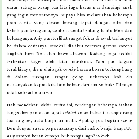
umur, sebagai orang tua kita juga harus mendampingi anak
yang ingin menontonnya. Supaya bisa meluruskan beberapa
poin cerita yang dirasa kurang tepat dengan nilai dan
kehidupan beragama, contoh : cerita tentang hantu Meri dan
keluarganya. Asiy pun terlihat sangat fokus di awal, terhanyut
ke dalam ceritanya, sesekali dia ikut tertawa gemas karena
tingkah lucu Don dan kawan-kawan. Kadang juga sedikit
terhentak kaget oleh latar musiknya. Tapi pas bagian
terakhirnya, dia mulai agak
cranky
karena bosan terkungkung
di dalam ruangan sangat gelap. Beberapa kali dia
menanyakan kapan kita bisa keluar dari sini ya buk? Filmnya
udah selesai belum ya?
Nah mendekati akhir cerita ini, terdengar beberapa isakan
tangis dari penonton, agak
related
kalau bahas tentang orang
tua ya gaes, auto banjir air mata. Apalagi pas bagian scene
Don dengar suara papa mamanya dari radio, banjir bangettt.
Asiy sampai heran kenapa ibuk nangis juga? Wkwk