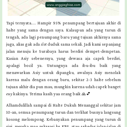
Tapi ternyata..... Hampir 95% penumpang bertujuan akhir di
halte yang sama dengan saya. Kalaupun ada yang turun di
tengah, ada lagi penumpang baru yang tujuan akhirnya sama
juga, alias gak ada
slot
duduk sama sekali. Jadi kami sepanjang
jalan menuju ke Surabaya harus berdiri dempet-dempetan.
Kasian Asiy sebenernya, yang dewasa aja capek berdiri,
apalagi bocil ya. Untungnya ada ibu-ibu baik yang
menawarkan Asiy untuk dipangku, awalnya Asiy menolak
karena malu dengan orang baru, sekitar 2-3 halte sebelum
tujuan akhir dia pun mau, mungkin karena udah capek banget
euy
kakinya. Terima kasih yaa orang baik 🙏💕
Alhamdulillah sampai di Halte Dukuh Menanggal sekitar jam
10-an, semua penumpang turun dan terlihat busnya langsung
kosong melompong. Kebanyakan penumpang yang turun di
sini, mereka mau rekreasi ke KBS, atau sekedar jalan-jalan di