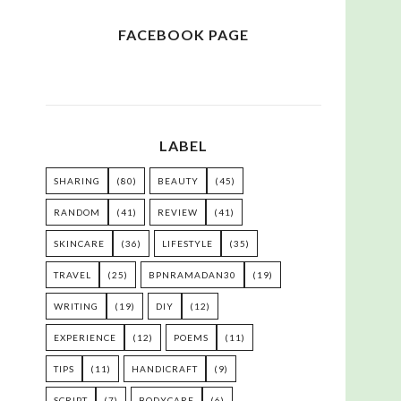
FACEBOOK PAGE
LABEL
SHARING
(80)
BEAUTY
(45)
RANDOM
(41)
REVIEW
(41)
SKINCARE
(36)
LIFESTYLE
(35)
TRAVEL
(25)
BPNRAMADAN30
(19)
WRITING
(19)
DIY
(12)
EXPERIENCE
(12)
POEMS
(11)
TIPS
(11)
HANDICRAFT
(9)
SCRIPT
(7)
BODYCARE
(6)