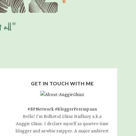
GET IN TOUCH WITH ME
#BPNetwork
#BloggerPerempuan
Hello! I'm Ridhotul Ghiaz Hadhary a.k.a
Anggie Ghiaz. I declare myself as quarter-time
blogger and newbie snipper. A major ambivert