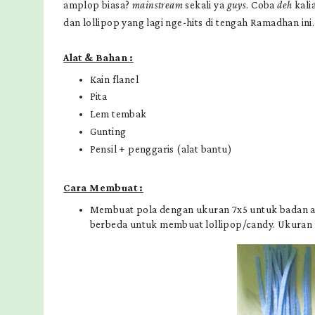
amplop biasa?
mainstream
sekali ya
guys
. Coba
deh
kali
dan lollipop yang lagi nge-hits di tengah Ramadhan i
Alat & Bahan :
Kain flanel
Pita
Lem tembak
Gunting
Pensil + penggaris (alat bantu)
Cara Membuat :
Membuat pola dengan ukuran 7x5 untuk badan ast
berbeda untuk membuat lollipop/candy. Ukuran t